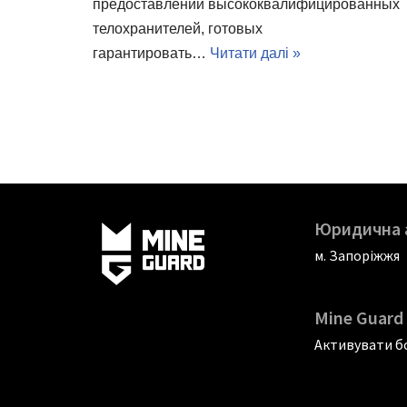
предоставлении высококвалифицированных
телохранителей, готовых
гарантировать…
Читати далі »
Юридична 
м. Запоріжжя
Mine Guard 
Активувати бо