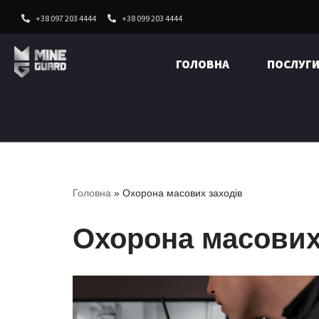
+38 097 203 4444
+38 099 203 4444
Перейти
до
ГОЛОВНА
ПОСЛУГ
вмісту
Головна
»
Охорона масових заходів
Охорона масових