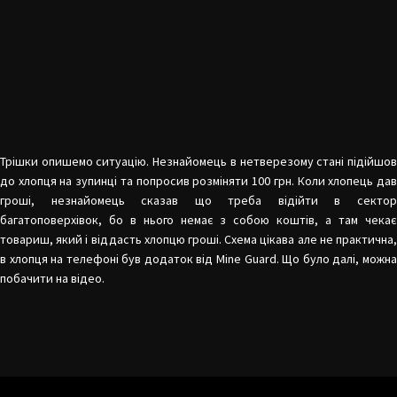
Трішки опишемо ситуацію. Незнайомець в нетверезому стані підійшов
до хлопця на зупинці та попросив розміняти 100 грн. Коли хлопець дав
гроші, незнайомець сказав що треба відійти в сектор
багатоповерхівок, бо в нього немає з собою коштів, а там чекає
товариш, який і віддасть хлопцю гроші. Схема цікава але не практична,
в хлопця на телефоні був додаток від Mine Guard. Що було далі, можна
побачити на відео.