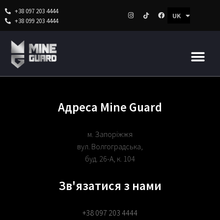
+38 097 203 4444
UK
RU
+38 099 203 4444
Перейти
до
вмісту
Адреса Mine Guard
м. Запоріжжя
вул. Волгоградська,
буд. 26-А, к. 104
Зв'язатися з нами
+38 097 203 4444