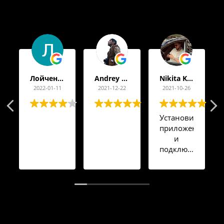
Лойченко Дмитрий
Andrey Appolup
Nikita Kilimbet
2022-01-11
2021-12-22
2021-10-26
Установил
приложение
и
подключил
тариф
дочери,
теперь
спокоен
за ее
безопасность.
Советую