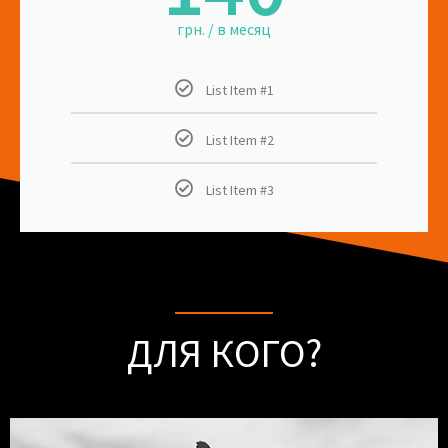
грн. / в месяц
List Item #1
List Item #2
List Item #3
ДЛЯ КОГО?